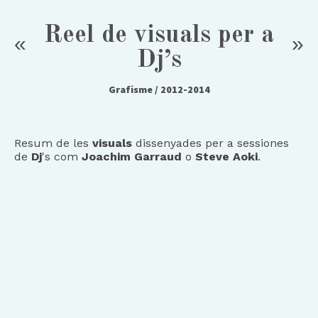
Reel de visuals per a
«
»
Dj’s
Grafisme
/ 2012-2014
Resum de les
visuals
dissenyades per a sessiones
de
Dj
's com
Joachim Garraud
o
Steve Aoki
.